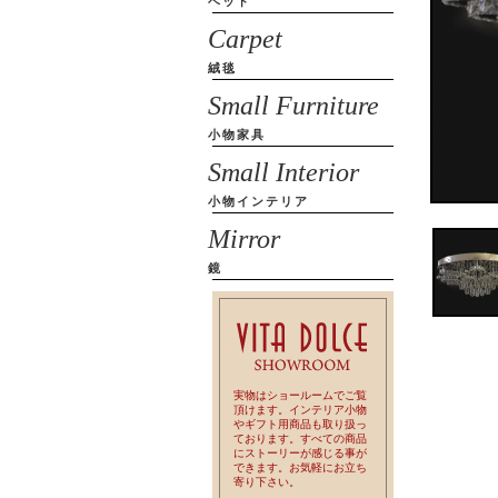
ベッド
Carpet
絨毯
Small Furniture
小物家具
Small Interior
小物インテリア
Mirror
鏡
実物はショールームでご覧
頂けます。インテリア小物
やギフト用商品も取り扱っ
ております。すべての商品
にストーリーが感じる事が
できます。お気軽にお立ち
寄り下さい。