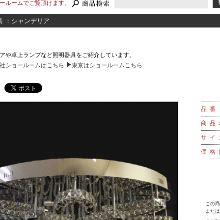
ールームでご覧頂けます。
具 ：シャンデリア
アや卓上ランプなど照明器具をご紹介しています。
社ショールームはこちら
東京はショールームこちら
品番
商品
サイ
価格
この商
または