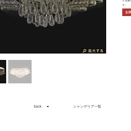
※ 在
せ。
zoom
back
シャンデリア一覧