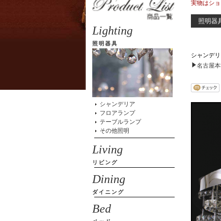
実物はショ
照明器
Lighting
照明器具
シャンデリ
名古屋本
シャンデリア
フロアランプ
テーブルランプ
その他照明
Living
リビング
Dining
ダイニング
Bed