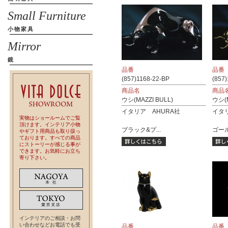
Small Furniture
小物家具
Mirror
鏡
品番
品番
(857)1168-22-BP
(857
商品名
商品
ウシ(MAZZI BULL)
ウシ(M
イタリア AHURA社
イタ
実物はショールームでご覧
頂けます。インテリア小物
ブラック&プ...
ゴール
やギフト用商品も取り扱っ
ております。すべての商品
にストーリーが感じる事が
できます。お気軽にお立ち
寄り下さい。
インテリアのご相談・お問
い合わせなどお電話でも受
品番
品番