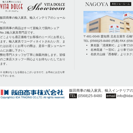
飯田商事の輸入家具、輸入インテリアのショール
ーム
飯田商事の商品はすべて直輸入で国内シェア
No.1輸入家具専門店です。
〒
481-0046
愛知県
北名古屋市
石橋
どこよりも適正価格でお客様のニーズにお答えし
TEL
(0568)25-8480
(代表) FAX
(056
ます。輸入家具でコーディネイトされたい方、ま
東名阪「清洲東IC」より車で1
たはお近くにお寄りの際は、是非一度ショールー
名神高速「一宮IC」より車で1
ムにお越し下さい。
名鉄犬山線「西春駅」よりタク
弊社専門スタッフが丁寧に御案内致します。皆様
のご来店スタッフ一同心よりお待ちいたしており
ます。
※ 在庫がなくなる場合もございますので、お早めにお立ち寄
り下さいませ。
飯田商事の輸入家具、輸入インテリア
TEL
(0568)25-8480
email
info@iida