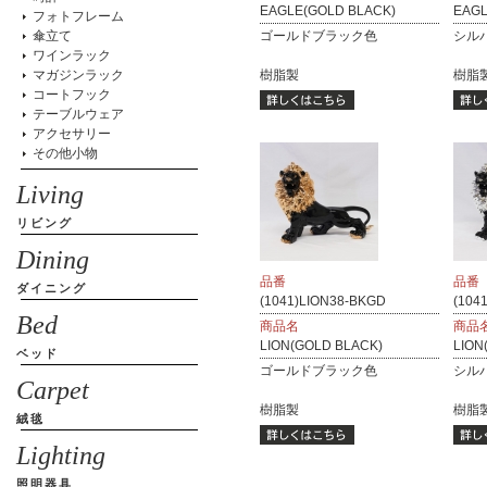
EAGLE(GOLD BLACK)
EAGL
フォトフレーム
傘立て
ゴールドブラック色
シル
ワインラック
マガジンラック
樹脂製
樹脂
コートフック
テーブルウェア
アクセサリー
その他小物
Living
リビング
Dining
品番
品番
ダイニング
(1041)LION38-BKGD
(104
Bed
商品名
商品
LION(GOLD BLACK)
LION
ベッド
ゴールドブラック色
シル
Carpet
樹脂製
樹脂
絨毯
Lighting
照明器具