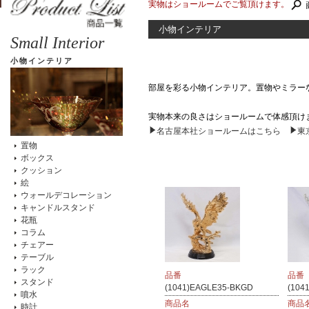
実物はショールームでご覧頂けます。
小物インテリア
Small Interior
小物インテリア
部屋を彩る小物インテリア。置物やミラー
実物本来の良さはショールームで体感頂け
名古屋本社ショールームはこちら
東
置物
ボックス
クッション
絵
ウォールデコレーション
キャンドルスタンド
花瓶
コラム
チェアー
テーブル
ラック
品番
品番
スタンド
(1041)EAGLE35-BKGD
(104
噴水
商品名
商品
時計